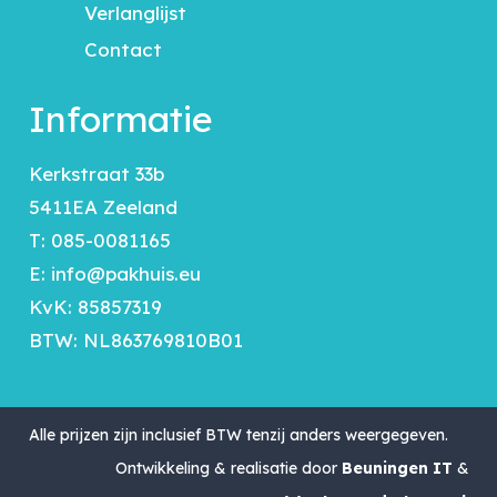
Verlanglijst
Contact
Informatie
Kerkstraat 33b
5411EA Zeeland
T:
085-0081165
E:
info@pakhuis.eu
KvK: 85857319
BTW: NL863769810B01
Alle prijzen zijn inclusief BTW tenzij anders weergegeven.
Ontwikkeling & realisatie door
Beuningen IT
&