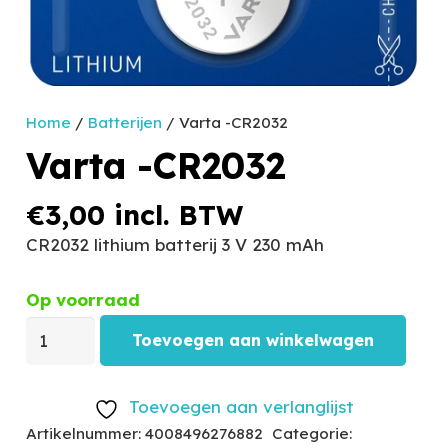
Home
/
Batterijen
/ Varta -CR2032
Varta -CR2032
€
3,00
incl. BTW
CR2032 lithium batterij 3 V 230 mAh
Op voorraad
Toevoegen aan winkelwagen
Toevoegen aan verlanglijst
Artikelnummer:
4008496276882
Categorie: