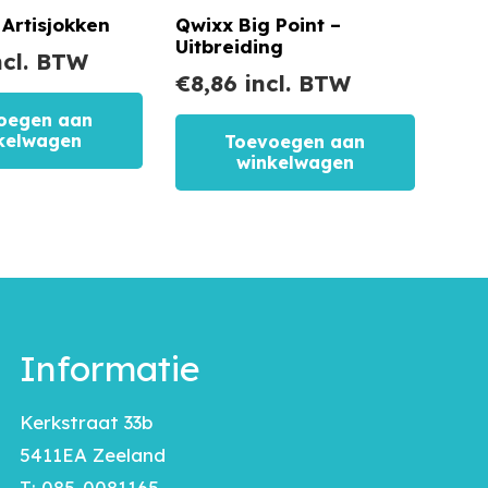
 Artisjokken
Qwixx Big Point –
Uitbreiding
ncl. BTW
€
8,86
incl. BTW
oegen aan
kelwagen
Toevoegen aan
winkelwagen
Informatie
Kerkstraat 33b
5411EA Zeeland
T:
085-0081165