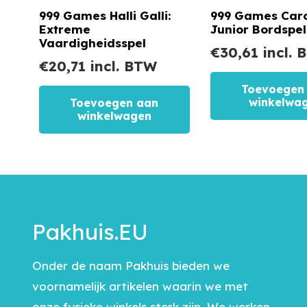
999 Games Halli Galli:
999 Games Car
Extreme
Junior Bordspel
Vaardigheidsspel
€
30,61
incl. 
€
20,71
incl. BTW
Toevoegen
winkelwa
Toevoegen aan
winkelwagen
Pakhuis.EU
Onder de naam Pakhuis bieden we
voornamelijk artikelen waarin we met
onze fysieke winkels sterk zijn. We werken