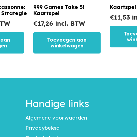
cassonne:
999 Games Take 5!
Kaartspel
 Strategie
Kaartspel
€
11,53
i
BTW
€
17,26
incl. BTW
Toev
win
 aan
Toevoegen aan
gen
winkelwagen
Handige links
Algemene voorwaarden
Privacybeleid