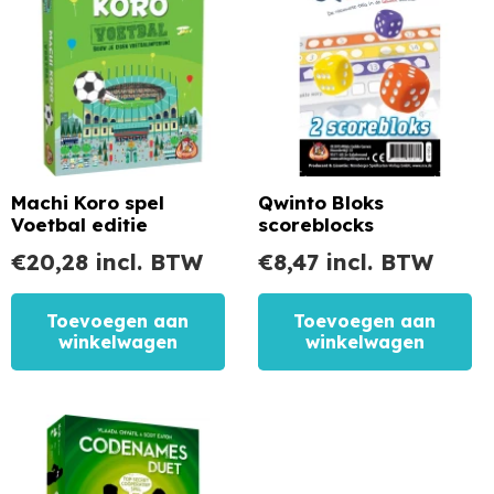
Machi Koro spel
Qwinto Bloks
Voetbal editie
scoreblocks
€
20,28
incl. BTW
€
8,47
incl. BTW
Toevoegen aan
Toevoegen aan
winkelwagen
winkelwagen