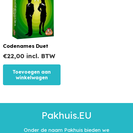
Codenames Duet
€
22,00
incl. BTW
Toevoegen aan
winkelwagen
Pakhuis.EU
Onder de naam Pakhuis bieden we