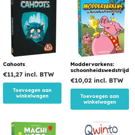
Cahoots
Moddervarkens:
schoonheidswedstrijd
€
11,27
incl. BTW
€
10,02
incl. BTW
Toevoegen aan
winkelwagen
Toevoegen aan
winkelwagen