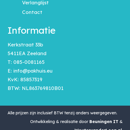
Verlanglijst
Contact
Informatie
Kerkstraat 33b
5411EA Zeeland
T:
085-0081165
E:
info@pakhuis.eu
KvK: 85857319
BTW: NL863769810B01
Alle prijzen zijn inclusief BTW tenzij anders weergegeven.
Ontwikkeling & realisatie door
Beuningen IT
&