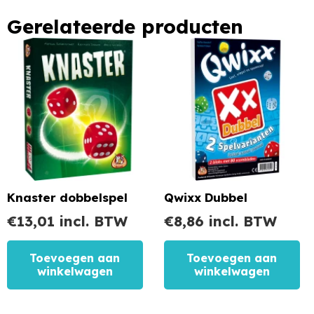
Gerelateerde producten
Knaster dobbelspel
Qwixx Dubbel
€
13,01
incl. BTW
€
8,86
incl. BTW
Toevoegen aan
Toevoegen aan
winkelwagen
winkelwagen