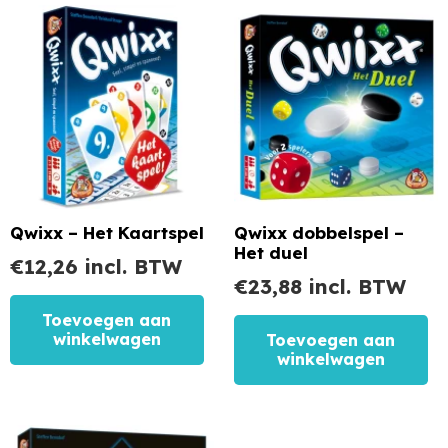
Qwixx – Het Kaartspel
Qwixx dobbelspel –
Het duel
€
12,26
incl. BTW
€
23,88
incl. BTW
Toevoegen aan
winkelwagen
Toevoegen aan
winkelwagen