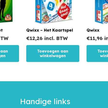
et
Qwixx – Het Kaartspel
Qwixx
 BTW
€
12,26
incl. BTW
€
11,96
i
 aan
Toevoegen aan
Toev
gen
winkelwagen
win
Handige links