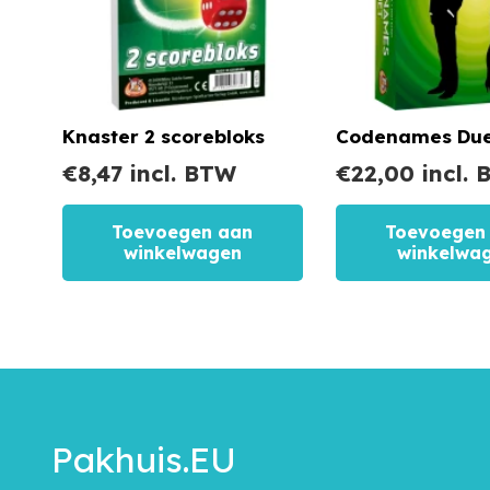
Knaster 2 scorebloks
Codenames Du
€
8,47
incl. BTW
€
22,00
incl.
Toevoegen aan
Toevoegen
winkelwagen
winkelwa
Pakhuis.EU