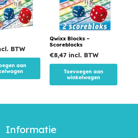
Qwixx Blocks –
Scoreblocks
ncl. BTW
€
8,47
incl. BTW
oegen aan
kelwagen
Toevoegen aan
winkelwagen
Informatie