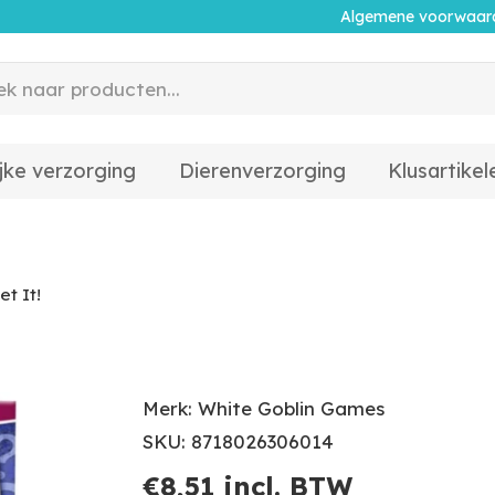
Algemene voorwaar
jke verzorging
Dierenverzorging
Klusartikel
t It!
Merk: White Goblin Games
SKU: 8718026306014
€
8,51
incl. BTW