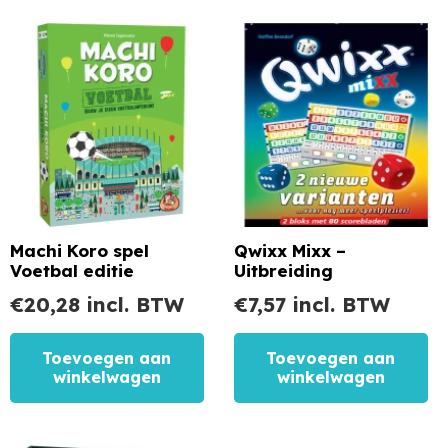
Machi Koro spel
Qwixx Mixx –
Voetbal editie
Uitbreiding
€
20,28
incl. BTW
€
7,57
incl. BTW
Toevoegen aan
Toevoegen aan
winkelwagen
winkelwagen