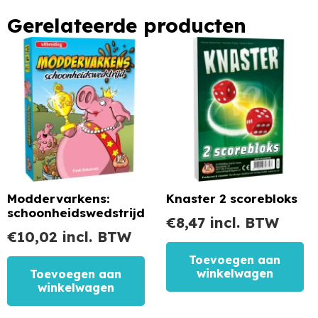
Gerelateerde producten
Moddervarkens:
Knaster 2 scorebloks
schoonheidswedstrijd
€
8,47
incl. BTW
€
10,02
incl. BTW
Toevoegen aan
winkelwagen
Toevoegen aan
winkelwagen