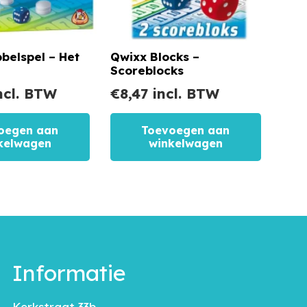
belspel – Het
Qwixx Blocks –
Scoreblocks
ncl. BTW
€
8,47
incl. BTW
oegen aan
Toevoegen aan
kelwagen
winkelwagen
Informatie
Kerkstraat 33b