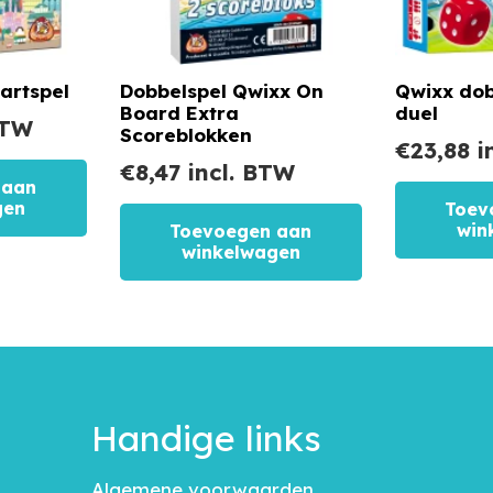
artspel
Dobbelspel Qwixx On
Qwixx dob
Board Extra
duel
BTW
Scoreblokken
€
23,88
i
€
8,47
incl. BTW
 aan
gen
Toev
win
Toevoegen aan
winkelwagen
Handige links
Algemene voorwaarden