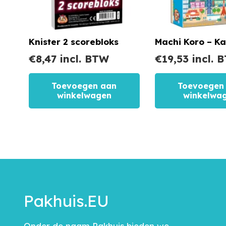
Knister 2 scorebloks
Machi Koro – Ka
€
8,47
incl. BTW
€
19,53
incl. 
Toevoegen aan
Toevoegen
winkelwagen
winkelwa
Pakhuis.EU
Onder de naam Pakhuis bieden we